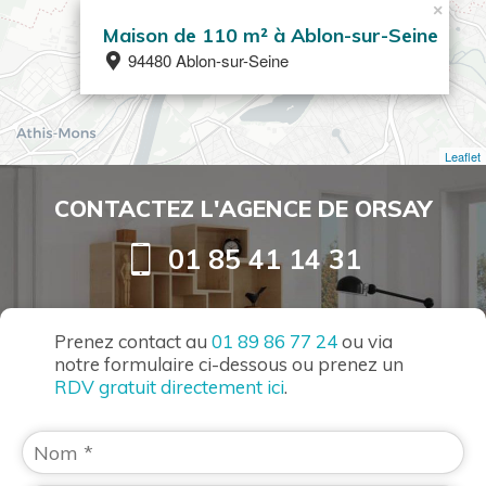
×
Maison de 110 m² à Ablon-sur-Seine
94480 Ablon-sur-Seine
Leaflet
CONTACTEZ L'AGENCE DE ORSAY
01 85 41 14 31
Prenez contact au
01 89 86 77 24
ou via
notre formulaire ci-dessous ou prenez un
RDV gratuit directement ici
.