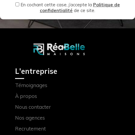
En cochant cette case, j’accepte la
Politique de
confidentialité
de ce site.
L'entreprise
Témoignages
À propos
Nous contacter
Nos agences
Recrutement