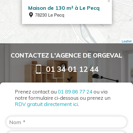
×
Maison de 130 m² à Le Pecq
78230 Le Pecq
Leaflet
CONTACTEZ L'AGENCE DE ORGEVAL
01 34 01 12 44
Prenez contact au
01 89 86 77 24
ou via
notre formulaire ci-dessous ou prenez un
RDV gratuit directement ici
.