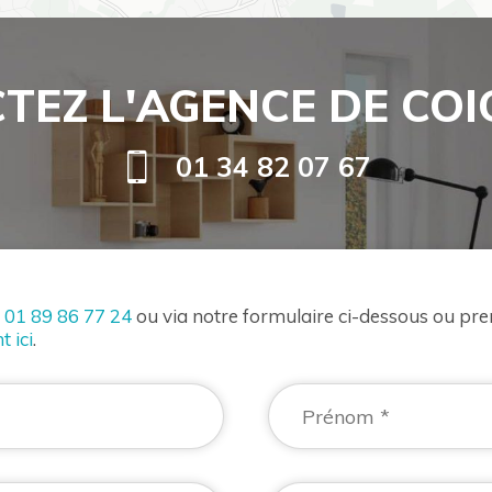
TEZ L'AGENCE DE COI
01 34 82 07 67
u
01 89 86 77 24
ou via notre formulaire ci-dessous ou pr
t ici
.