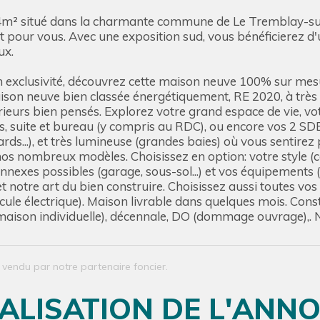
 504m² situé dans la charmante commune de Le Tremblay-su
 pour vous. Avec une exposition sud, vous bénéficierez d'u
ux.
 en exclusivité, découvrez cette maison neuve 100% sur mesu
ison neuve bien classée énergétiquement, RE 2020, à trè
érieurs bien pensés. Explorez votre grand espace de vie, vo
bres, suite et bureau (y compris au RDC), ou encore vos 2
acards...), et très lumineuse (grandes baies) où vous senti
os nombreux modèles. Choisissez en option: votre style (co
nexes possibles (garage, sous-sol...) et vos équipements (
notre art du bien construire. Choisissez aussi toutes vos
icule électrique). Maison livrable dans quelques mois. Const
 maison individuelle), décennale, DO (dommage ouvrage),. 
n vendu par notre partenaire foncier.
ALISATION DE L'ANN