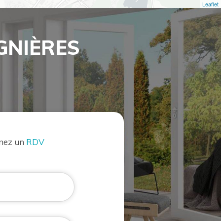
Leaflet
GNIÈRES
enez un
RDV