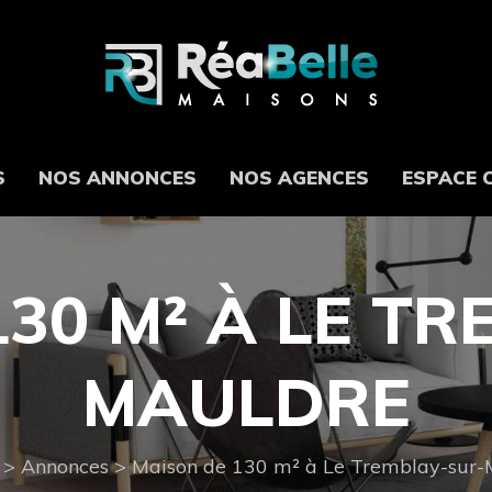
S
NOS ANNONCES
NOS AGENCES
ESPACE 
30 M² À LE T
MAULDRE
>
Annonces
>
Maison de 130 m² à Le Tremblay-sur-