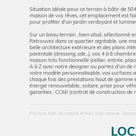
Situation idéale pour ce terrain à bâtir de
maison de vos rêves, cet emplacement est fait
pour profiter d'un jardin verdoyant et lumine
Sur un beau terrain , bien situé, sélectionné
Retrouvez dans ce quartier agréable, une ma
belle architecture extérieure et des plans int
parentale (dressing, sde...), vos 4 à 6 cham
maison très fonctionnelle (cellier, entrée, pl
A à Z avec notre designer ou partez d'un de n
votre modèle personnalisable, vos surfaces an
chaque fois des prestations haut de gamme et 
énergie renouvelable,, solaire, prise pour véh
garanties : CCMI (contrat de construction de
Prix hors frais de notaire et hors frais annexe. Terrai
LOC