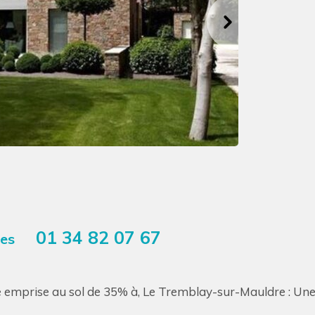
01 34 82 07 67
res
e emprise au sol de 35% à, Le Tremblay-sur-Mauldre : Une