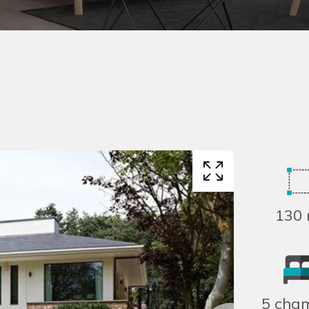
130 
5 cha