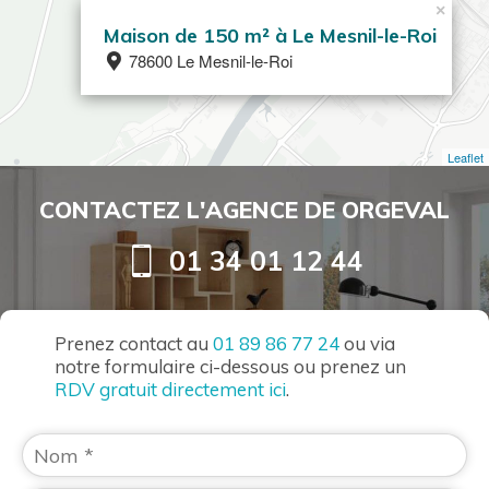
×
Maison de 150 m² à Le Mesnil-le-Roi
78600 Le Mesnil-le-Roi
Leaflet
CONTACTEZ L'AGENCE DE ORGEVAL
01 34 01 12 44
Prenez contact au
01 89 86 77 24
ou via
notre formulaire ci-dessous ou prenez un
RDV gratuit directement ici
.