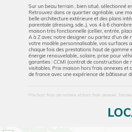
Sur un beau terrain , bien situé, sélectionné
Retrouvez dans ce quartier agréable, une ma
belle architecture extérieure et des plans int
parentale (dressing, sde...), vos 4 à 6 cham
maison très fonctionnelle (cellier, entrée, pl
A à Z avec notre designer ou partez d'un de n
votre modèle personnalisable, vos surfaces an
chaque fois des prestations haut de gamme et 
énergie renouvelable,, solaire, prise pour véh
garanties : CCMI (contrat de construction de
visitables. Prix maison hors frais annexes et d
de france avec une expérience de bâtisseur d
Prix hors frais de notaire et hors frais annexe. Terrai
LOC