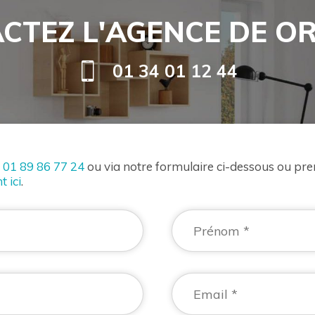
CTEZ L'AGENCE DE O
01 34 01 12 44
u
01 89 86 77 24
ou via notre formulaire ci-dessous ou pr
t ici
.