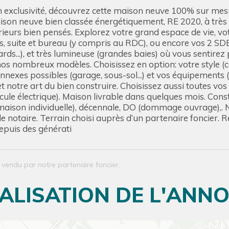
 en exclusivité, découvrez cette maison neuve 100% sur mesu
ison neuve bien classée énergétiquement, RE 2020, à trè
érieurs bien pensés. Explorez votre grand espace de vie, vo
bres, suite et bureau (y compris au RDC), ou encore vos 2
acards...), et très lumineuse (grandes baies) où vous senti
os nombreux modèles. Choisissez en option: votre style (co
nexes possibles (garage, sous-sol...) et vos équipements (
notre art du bien construire. Choisissez aussi toutes vos
icule électrique). Maison livrable dans quelques mois. Const
 maison individuelle), décennale, DO (dommage ouvrage),.
e notaire. Terrain choisi auprès d’un partenaire foncier. Ré
epuis des générati
n vendu par notre partenaire foncier.
ALISATION DE L'ANN