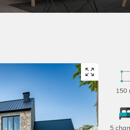
150 
5 cha