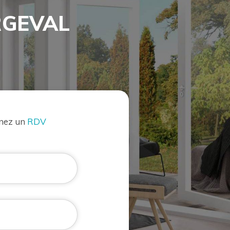
RGEVAL
enez un
RDV