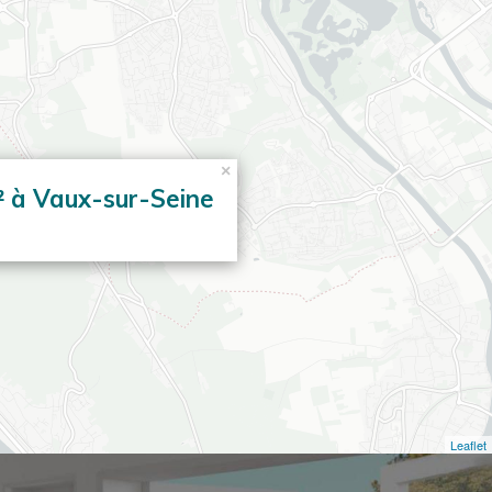
×
² à Vaux-sur-Seine
Leaflet