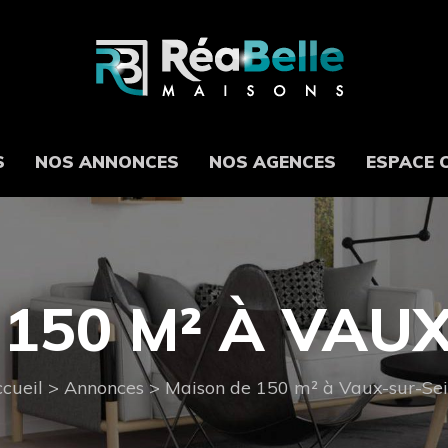
S
NOS ANNONCES
NOS AGENCES
ESPACE 
150 M² À VAU
cueil
>
Annonces
>
Maison de 150 m² à Vaux-sur-Se