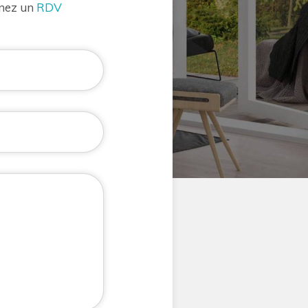
enez un
RDV