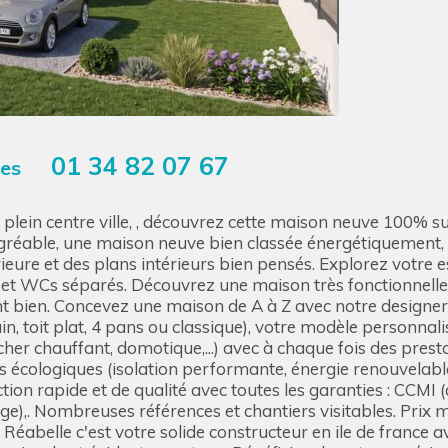
01 34 82 07 67
res
n plein centre ville, , découvrez cette maison neuve 100
 agréable, une maison neuve bien classée énergétiquement
ieure et des plans intérieurs bien pensés. Explorez votre es
 WCs séparés. Découvrez une maison très fonctionnelle (cel
nt bien. Concevez une maison de A à Z avec notre design
in, toit plat, 4 pans ou classique), votre modèle personnal
ncher chauffant, domotique,...) avec à chaque fois des pre
s écologiques (isolation performante, énergie renouvelable,,
ion rapide et de qualité avec toutes les garanties : CCMI 
),. Nombreuses références et chantiers visitables. Prix m
 Réabelle c'est votre solide constructeur en ile de france