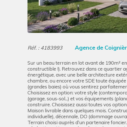
Agence de Coigniè
Réf. : 4183993
Sur un beau terrain en lot avant de 190m² e
constructible !). Retrouvez dans ce quartier
énergétique, avec une belle architecture extér
chambre, ou encore votre SDE toute équipée et
(grandes baies) où vous sentirez parfaiteme
Choisissez en option: votre style (contempora
(garage, sous-sol...) et vos équipements (pla
construire. Choisissez aussi toutes vos option
Maison livrable dans quelques mois. Construct
individuelle), décennale, DO (dommage ouvrage
Terrain choisi auprès d’un partenaire foncier.