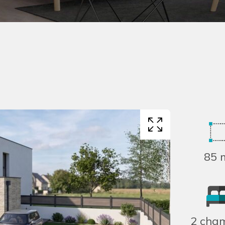
85 
2 cha