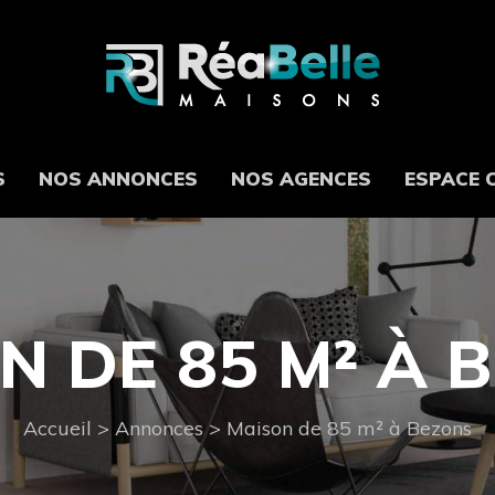
S
NOS ANNONCES
NOS AGENCES
ESPACE 
N DE 85 M² À 
Accueil
>
Annonces
>
Maison de 85 m² à Bezons