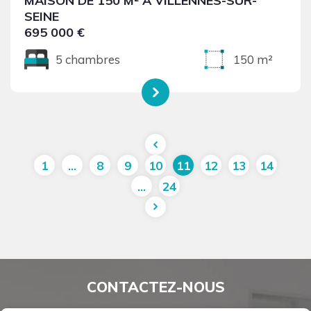
MAISON DE 150 M² À VILLENNES-SUR-
SEINE
695 000 €
5 chambres
150 m²
1
…
8
9
10
11
12
13
14
…
24
CONTACTEZ-NOUS