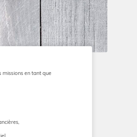
os missions en tant que
ancières,
el,