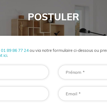
POSTULER
u
01 89 86 77 24
ou via notre formulaire ci-dessous ou pr
t ici
.