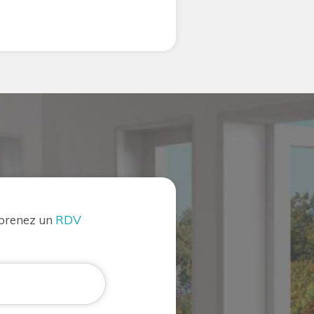
 prenez un
RDV