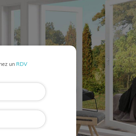
enez un
RDV