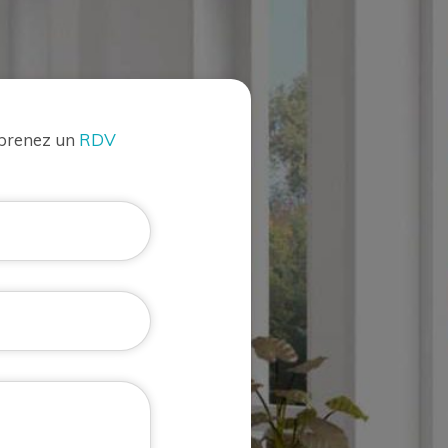
 prenez un
RDV