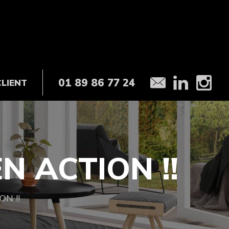
01 89 86 77 24
CLIENT
N ACTION !!
N !!