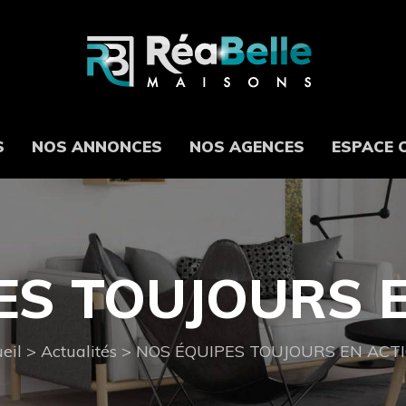
S
NOS ANNONCES
NOS AGENCES
ESPACE 
S TOUJOURS E
eil
>
Actualités
>
NOS ÉQUIPES TOUJOURS EN ACTIO