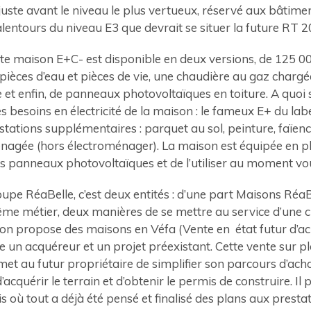
juste avant le niveau le plus vertueux, réservé aux bâtiment
alentours du niveau E3 que devrait se situer la future RT 
te maison E+C- est disponible en deux versions, de 125 00
 pièces d’eau et pièces de vie, une chaudière au gaz chargé
 et enfin, de panneaux photovoltaïques en toiture. A quoi 
s besoins en électricité de la maison : le fameux E+ du labe
stations supplémentaires : parquet au sol, peinture, faïen
énagée (hors électroménager). La maison est équipée en plu
 les panneaux photovoltaïques et de l’utiliser au moment vo
upe RéaBelle, c’est deux entités : d’une part Maisons RéaB
me métier, deux manières de se mettre au service d’une c
ion propose des maisons en Véfa (Vente en état futur d’ac
re un acquéreur et un projet préexistant. Cette vente sur p
met au futur propriétaire de simplifier son parcours d’achat
cquérir le terrain et d’obtenir le permis de construire. Il 
s où tout a déjà été pensé et finalisé des plans aux prestat