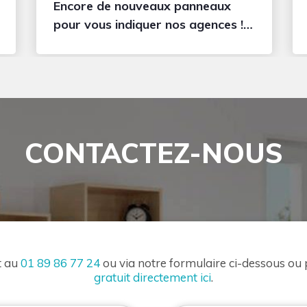
Encore de nouveaux panneaux
pour vous indiquer nos agences !!
N’hésitez pas à contacter nos
équipes de Maisons RéaBelle !
CONTACTEZ-NOUS
t au
01 89 86 77 24
ou via notre formulaire ci-dessous ou
gratuit directement ici
.