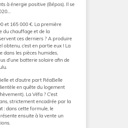
s à énergie positive (Bépos). Il se
2020…
0 et 165 000 €. La première
e du chauffage et de la
servent ces derniers ? A produire
l obtenu, c’est en partie eux ! La
ce dans les pièces humides,
s d’une batterie solaire afin de
ulu.
elle et d’autre part RéaBelle
lientèle en quête du logement
hèvement). La Véfa ? C’est
lans, strictement encadrée par la
 : dans cette formule, le
présente ensuite à la vente un
ions.