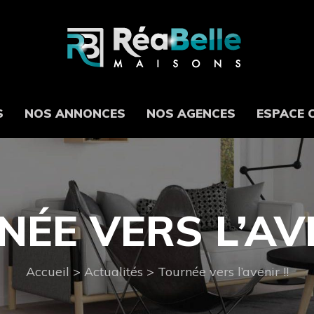
S
NOS ANNONCES
NOS AGENCES
ESPACE 
ÉE VERS L’AVE
Accueil
>
Actualités
>
Tournée vers l’avenir !!