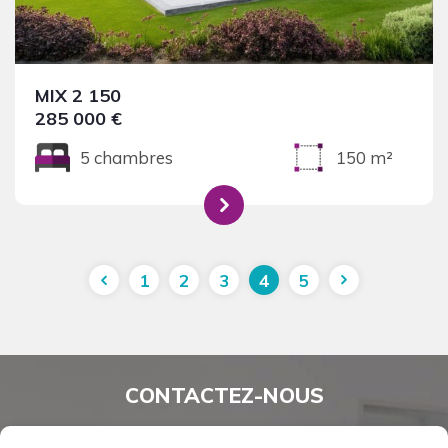
MIX 2 150
285 000 €
5 chambres
150 m²
1
2
3
4
5
CONTACTEZ-NOUS