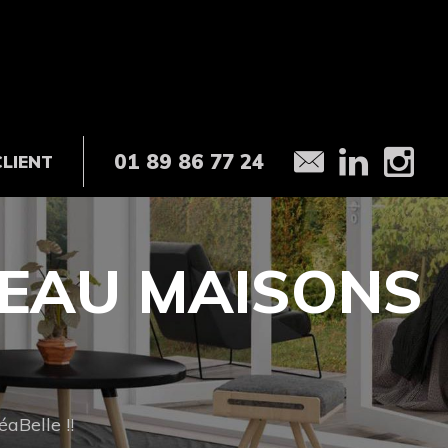
01 89 86 77 24
CLIENT
EAU MAISONS
aBelle !!