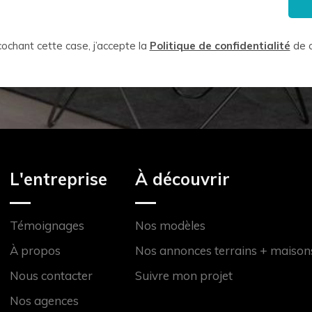
ochant cette case, j’accepte la
Politique de confidentialité
de c
L'entreprise
À découvrir
Témoignages
Nos modèles
À propos
Nos annonces terrains + maison
Nous contacter
Suivre mon projet
Nos agences