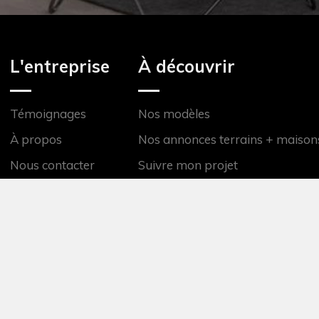
L'entreprise
À découvrir
Témoignages
Nos modèles
À propos
Nos annonces terrains + maison
Nous contacter
Suivre mon projet
Nos agences
Recrutement
026 RéaBelle
Mentions légales
Politique de confidentialité
Ent