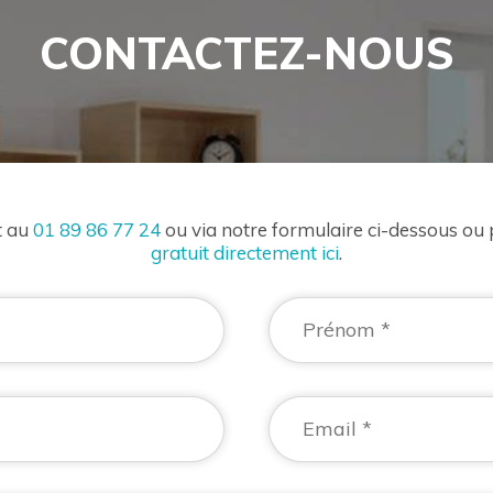
CONTACTEZ-NOUS
t au
01 89 86 77 24
ou via notre formulaire ci-dessous ou
gratuit directement ici
.