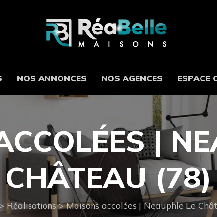
S
NOS ANNONCES
NOS AGENCES
ESPACE 
ACCOLÉES | NE
CHÂTEAU (78)
>
Réalisations
>
Maisons accolées | Neauphle Le Chât